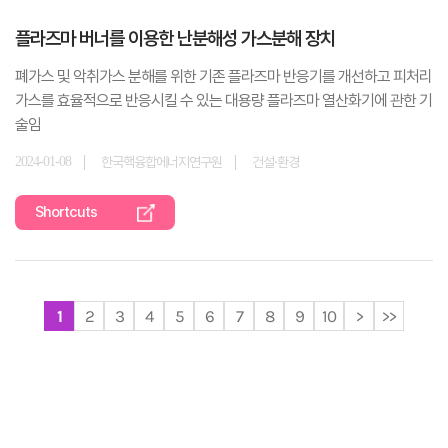
플라즈마 버너를 이용한 난분해성 가스분해 장치
폐가스 및 악취가스 분해를 위한 기존 플라즈마 반응기를 개선하고 피처리
가스를 효율적으로 반응시킬 수 있는 대용량 플라즈마 열산화기에 관한 기
술임
2024-01-08
한국핵융합에너지연구원
건설·환경
Shortcuts
1
2
3
4
5
6
7
8
9
10
>
>>