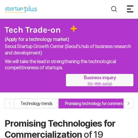
Tech Trade-on
(Apply for a technology market)
Seoul Startup Growth Center (Seoul's hub of business research
and development)
We will take the lead in strengthening the technological
competitiveness of startups.
Business inquiry
(02-958-6606)
Technology trends
Promising technology for commercialization
Promising Technologies for
Commercialization
of 19